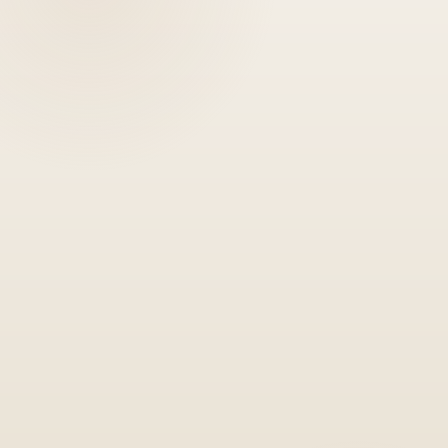
R$1.6
milhão
por
ano
construir
o
futuro