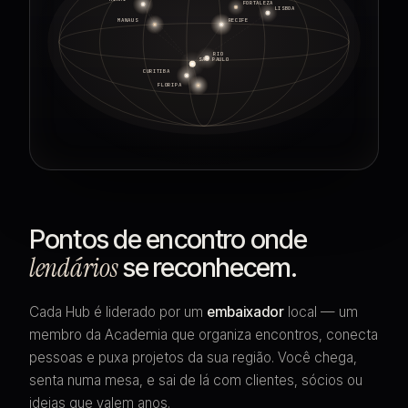
FORTALEZA
LISBOA
MANAUS
RECIFE
RIO
SAO PAULO
CURITIBA
FLORIPA
Pontos de encontro onde
lendários
se reconhecem.
Cada Hub é liderado por um
embaixador
local — um
membro da Academia que organiza encontros, conecta
pessoas e puxa projetos da sua região. Você chega,
senta numa mesa, e sai de lá com clientes, sócios ou
ideias que valem anos.