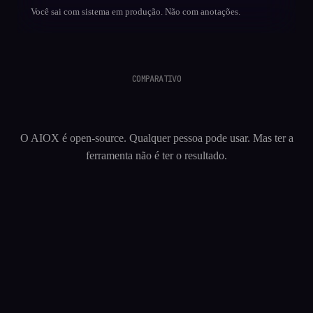
Você sai com sistema em produção. Não com anotações.
COMPARATIVO
O AIOX é open-source. Qualquer pessoa pode usar. Mas ter a
ferramenta não é ter o resultado.
AIOX FREE
—
12 agentes básicos
AIOX PRO — COHORT
—
Nenhum squad
80+ agentes especializados