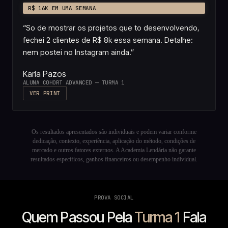
R$ 16K EM UMA SEMANA
“
So de mostrar os projetos que to desenvolvendo,
fechei 2 clientes de R$ 8k essa semana. Detalhe:
nem postei no Instagram ainda.
”
Karla Pazos
ALUNA COHORT ADVANCED — TURMA 1
VER PRINT
Os resultados apresentados são individuais e podem variar conforme
dedicação, contexto, experiência, aplicação do método, condições de
mercado e outros fatores externos. A Academia Lendária não garante
resultados específicos, ganhos financeiros ou desempenho individual.
PROVA SOCIAL
Quem Passou Pela
Turma 1
Fala