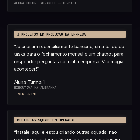
ALUNA COHORT ADVANCED — TURMA 1
3 PROJETOS EM PRODUCAO NA EMPRESA
“
Ja criei um reconciliamento bancario, uma to-do de
tasks para o fechamento mensal e um chatbot para
responder perguntas na minha empresa. Vi a magia
acontecer!
”
Aluna Turma 1
EXECUTIVA NA ALEMANHA
VER PRINT
MULTIPLAS SQUADS EM OPERACAO
“
Instalei aqui e estou criando outras squads, nao
consigo mais dormir. Voces meio que construiram