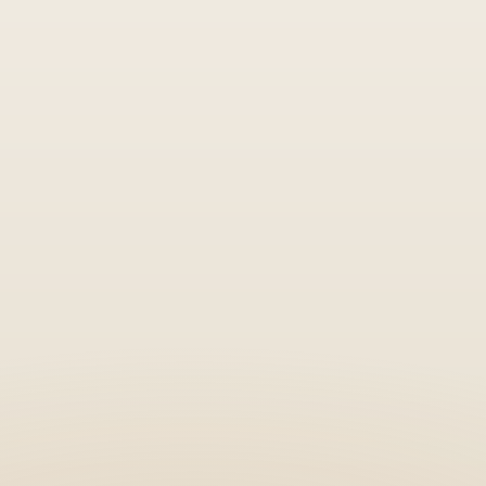
o
por
ano