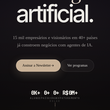
artificial.
15 mil empresários e visionários em 40+ países
já constroem negócios com agentes de IA.
Assinar a Newsletter
Ver programas
0
K+
0
+
0
+
R$
0
M+
ALUNOS
PAÍSES
HUBS
FATURAMENTO
ROLAR