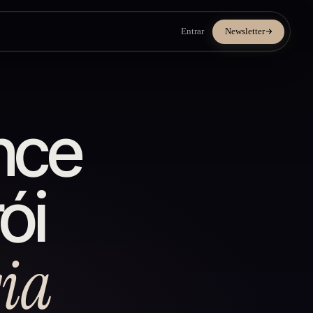
Entrar
Newsletter
nce
ói
cia