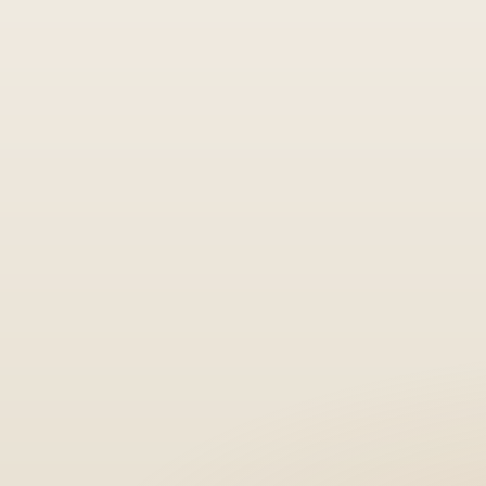
R$1.6
milhã
futuro