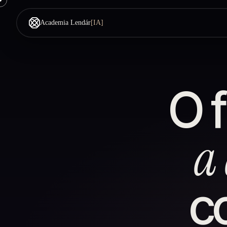
Academia Lendár
[IA]
O 
a
c