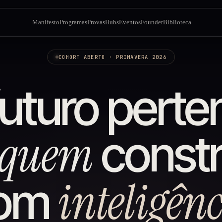
Manifesto
Programas
Provas
Hubs
Eventos
Founder
Biblioteca
COHORT ABERTO · PRIMAVERA 2026
futuro perte
 quem
constr
inteligên
om