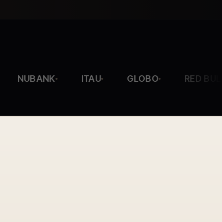
NUBANK
ITAU
GLOBO
RED BULL